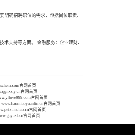
，要明确招聘职位的需求，包括岗位职责、
技术支持等方面。 金融服务：企业理财、
xbschem.com官网首页
.qgnxzly.cn官网首页
ww.yllove999.com官网首页
www.haomiaoyuanlin.cn官网首页
w.peixunzhuo.cn官网首页
ww.gayaxf.cn官网首页