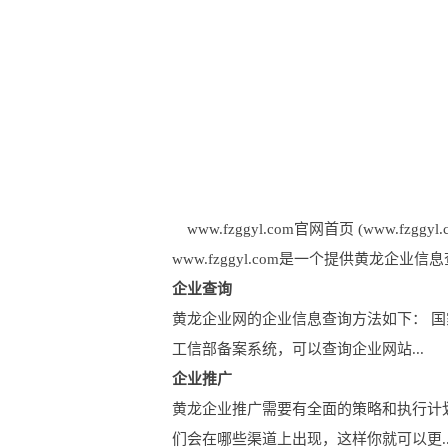
www.fzggyl.com官网首页 (www.fzggyl.c
www.fzggyl.com是一个提供黄
企业查询
黄龙企业网的企业信息查询方法如下： 
工信部备案系统，可以查询企业网站...
企业推广
黄龙企业推广需要有全面的策略和执行计
们会在哪些渠道上出现，这样你就可以更..