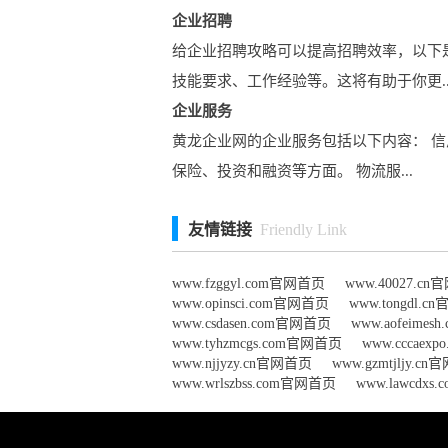
企业招聘
给企业招聘攻略可以提高招聘效率，以下
技能要求、工作经验等。这将有助于你更..
企业服务
黄龙企业网的企业服务包括以下内容： 信
保险、投资和融资等方面。 物流服...
友情链接
Friendly Link
www.fzggyl.com官网首页
www.40027.c
www.opinsci.com官网首页
www.tongdl.
www.csdasen.com官网首页
www.aofeime
www.tyhzmcgs.com官网首页
www.cccaex
www.njjyzy.cn官网首页
www.gzmtjljy.c
www.wrlszbss.com官网首页
www.lawcdx